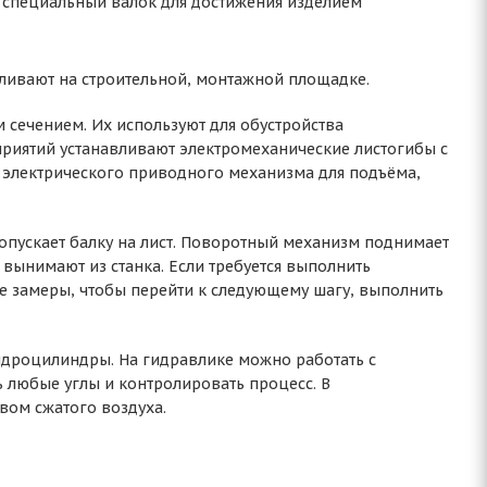
т специальный валок для достижения изделием
авливают на строительной, монтажной площадке.
 сечением. Их используют для обустройства
иятий устанавливают электромеханические листогибы с
и электрического приводного механизма для подъёма,
ускает балку на лист. Поворотный механизм поднимает
ст вынимают из станка. Если требуется выполнить
е замеры, чтобы перейти к следующему шагу, выполнить
гидроцилиндры. На гидравлике можно работать с
 любые углы и контролировать процесс. В
вом сжатого воздуха.