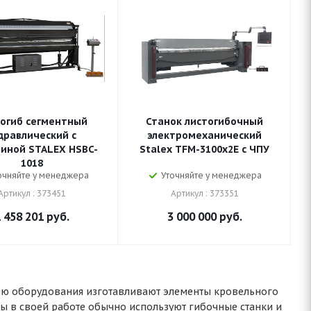
огиб сегментный
Станок листогибочный
дравлический с
электромеханический
тиной STALEX HSBC-
Stalex TFM-3100х2E c ЧПУ
1018
очняйте у менеджера
Уточняйте у менеджера
Артикул : 373451
Артикул : 373351
 458 201
руб.
3 000 000
руб.
ью оборудования изготавливают элементы кровельного
ты в своей работе обычно используют гибочные станки и