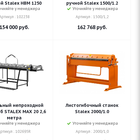
й Stalex HBM 1250
ручной Stalex 1500/1.2
очняйте у менеджера
Уточняйте у менеджера
Артикул : 102238
Артикул : 1500/1,2
154 000
руб.
162 768
руб.
ьный непроходной
Листогибочный станок
б STALEX MAX 20 2,6
Stalex 2000/1.0
метра
очняйте у менеджера
Уточняйте у менеджера
ртикул : 102695R
Артикул : 2000/1,0