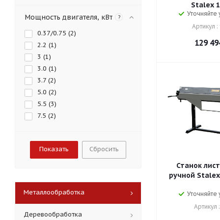
Stalex 1
Уточняйте
Мощность двигателя, кВт
?
Артикул :
0.37/0.75 (
2
)
129 49
2.2 (
1
)
3 (
1
)
3.0 (
1
)
3.7 (
2
)
5.0 (
2
)
5.5 (
3
)
7.5 (
2
)
Сбросить
Станок лис
ручной Stalex
Металлообработка
Уточняйте
Артикул 
Деревообработка