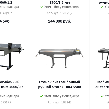
060/1.2
1300/1.2 мм
ручно
 у менеджера
Уточняйте у менеджера
Ут
 1060/1,2
Артикул : 1300/1,2
4
руб.
144 000
руб.
тогибочный
Станок листогибочный
Мобил
 BSM 3000/0.5
ручной Stalex HBM 3500
листоги
 у менеджера
Уточняйте у менеджера
Ут
: 373175
Артикул : 102242
А