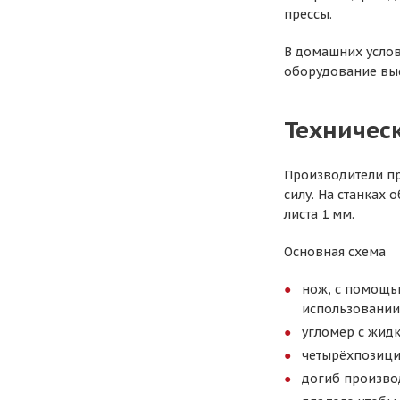
прессы.
В домашних услови
оборудование выс
Техничес
Производители пр
силу. На станках 
листа 1 мм.
Основная схема
нож, с помощью
использовании
угломер с жидк
четырёхпозици
догиб произво