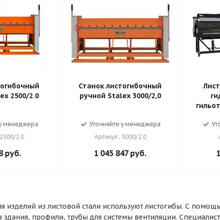
тогибочный
Станок листогибочный
Лист
ex 2500/2.0
ручной Stalex 3000/2,0
ги
гильо
 у менеджера
Уточняйте у менеджера
Ут
 2500/2,0
Артикул : 3000/2,0
8
руб.
1 045 847
руб.
1
 изделий из листовой стали используют листогибы. С помощ
а здания, профили, трубы для системы вентиляции. Специалис