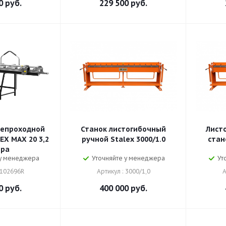
0
руб.
229 500
руб.
епроходной
Станок листогибочный
Лист
EX MAX 20 3,2
ручной Stalex 3000/1.0
стан
тра
 у менеджера
Уточняйте у менеджера
Ут
 102696R
Артикул : 3000/1,0
А
0
руб.
400 000
руб.