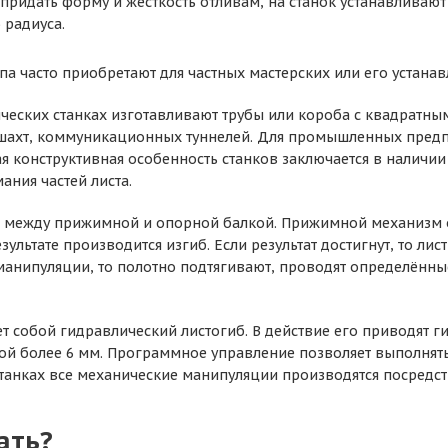
 придать форму и жёсткость отливам, на станок устанавливаю
 радиуса.
ипа часто приобретают для частных мастерских или его устан
ческих станках изготавливают трубы или короба с квадратным
ахт, коммуникационных туннелей. Для промышленных предпр
ая конструктивная особенность станков заключается в наличи
ания частей листа.
между прижимной и опорной балкой. Прижимной механизм оп
езультате производится изгиб. Если результат достигнут, то ли
анипуляции, то полотно подтягивают, проводят определённы
ет собой гидравлический листогиб. В действие его приводят 
й более 6 мм. Программное управление позволяет выполнять
танках все механические манипуляции производятся посредст
ать?