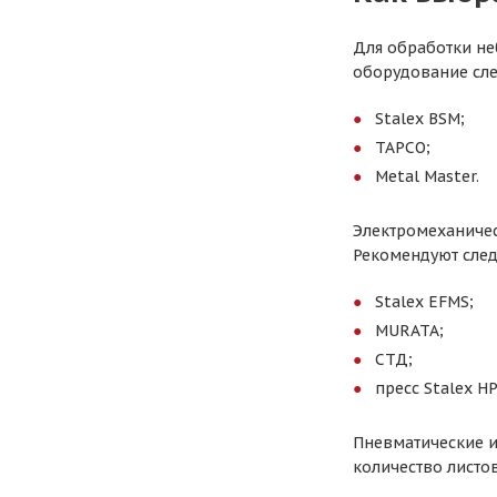
Для обработки не
оборудование сл
Stalex BSM;
ТАРСО;
Metal Master.
Электромеханичес
Рекомендуют сле
Stalex EFMS;
MURATA;
СТД;
пресс Stalex НР
Пневматические и
количество листо