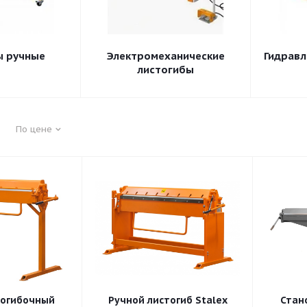
ы ручные
Электромеханические
Гидравл
листогибы
По цене
тогибочный
Ручной листогиб Stalex
Стан