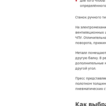
для того чтобы
определённого
Станок ручного т
На электромехани
вентиляционных ш
ЧПУ. Отличительн
поворота, прижим
Металл помещают 
другую балку. В р
дополнительные м
другой угол.
Пресс представля
полотном толщино
пневматических с
Как выбр