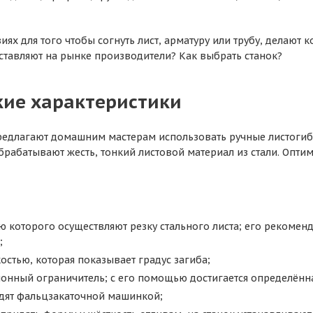
ях для того чтобы согнуть лист, арматуру или трубу, делают
тавляют на рынке производители? Как выбрать станок?
кие характеристики
едлагают домашним мастерам использовать ручные листогибы
обрабатывают жесть, тонкий листовой материал из стали. Опти
 которого осуществляют резку стального листа; его рекомен
;
остью, которая показывает градус загиба;
онный ограничитель; с его помощью достигается определённ
дят фальцзакаточной машинкой;